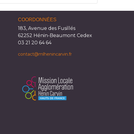
COORDONNÉES
183, Avenue des Fusillés
62252 Hénin-Beaumont Cedex
03 21 20 64 64
contact@mlhenincarvin.fr