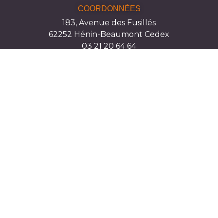
COORDONNÉES
183, Avenue des Fusillés
62252 Hénin-Beaumont Cedex
03 21 20 64 64
contact@mlhenincarvin.fr