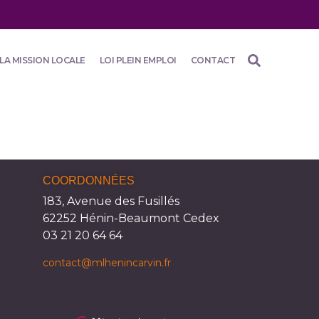
LA MISSION LOCALE
LOI PLEIN EMPLOI
CONTACT
COORDONNÉES
183, Avenue des Fusillés
62252 Hénin-Beaumont Cedex
03 21 20 64 64
contact@mlhenincarvin.fr