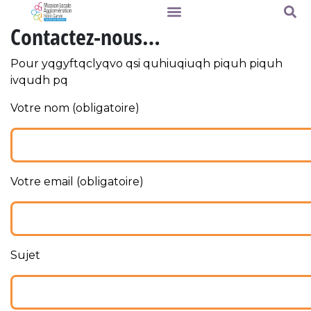
Contactez-nous…
Pour yqgyftqclyqvo qsi quhiuqiuqh piquh piquh
ivqudh pq
Votre nom (obligatoire)
Votre email (obligatoire)
Sujet