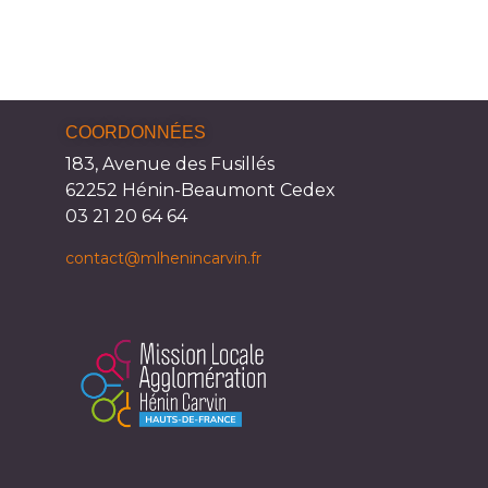
COORDONNÉES
183, Avenue des Fusillés
62252 Hénin-Beaumont Cedex
03 21 20 64 64
contact@mlhenincarvin.fr